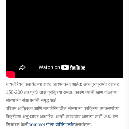
नायजेरियन क्लायंटच्या स्पष्ट आवश्यकता आहेत: उच्च पुनर्प्राप्ती दरासह
150-200 टन प्रति तास प्रक्रिया क्षमता, कारण त्याची खाण गाळाच्या
सोन्याच्या संसाधनांनी समृद्ध आहे.
पश्चिम आफ्रिका आणि नायजेरियातील सोन्याच्या प्रक्रिया उपकरणांच्या
विक्रीच्या अनुभवावर आधारित, आम्ही ताबडतोब आमच्या ताशी 200 टन
शिफारस केली
trommel गोल्ड वॉशिंग प्लांट
क्लायंटला.