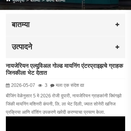
मुख्यपृष्ठ
बातम्या
कंपनी बातम्या
बातम्या
उत्पादने
नायजेरियन एल्युविअल गोल्ड मायनिंग एंटरप्राइझचे ग्राहक
जिनकीला भेट देतात
2026-05-07
3
मला एक संदेश द्या
बीजिंग वेळेनुसार 5 मे 2026 रोजी दुपारी, नायजेरियन ग्राहकांनी क्विंगझो
जिंकी मायनिंग मशिनरी कंपनी, लि. ला भेट दिली, ज्यात सोनेरी खनिज
प्रक्रिया आणि वॉशिंग उपकरणे खरेदी करण्याचा प्रयत्न केला.