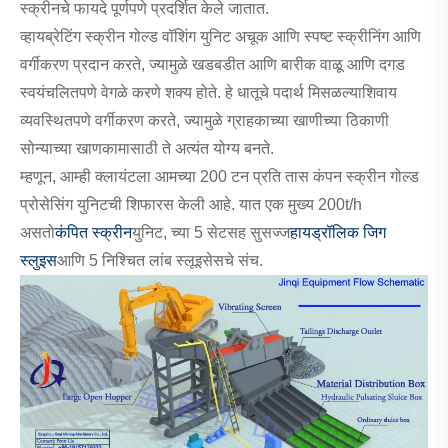
स्क्रीनचे फायदे पूर्णपणे प्रदर्शित केले जातात.
व्हायब्रेटिंग स्क्रीन गोल्ड वॉशिंग युनिट अचूक आणि स्पष्ट स्क्रीनिंग आणि
वर्गीकरण प्रदान करते, ज्यामुळे खडबडीत आणि बारीक वाळू आणि दगड
स्वयंचलितपणे वेगळे करणे शक्य होते. हे धातूचे पदार्थ मिसळल्याशिवाय
व्यवस्थितपणे वर्गीकरण करते, ज्यामुळे ग्राहकाच्या खाणीच्या ठिकाणी
सोन्याच्या खाणकामासाठी ते अत्यंत योग्य बनते.
म्हणून, आम्ही क्लायंटला आमच्या 200 टन प्रति तास कंपन स्क्रीन गोल्ड
प्रोसेसिंग युनिटची शिफारस केली आहे. यात एक मुख्य 200t/h
असतो
कंपित स्क्रीन
युनिट, च्या 5 सेटसह सुसज्ज
हायड्रॉलिक जिग
स्लुइस
आणि 5 निश्चित लांब स्लूइसेसचे संच.