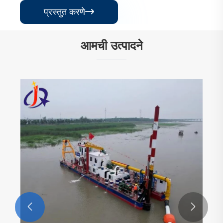
प्रस्तुत करणे

आमची उत्पादने

